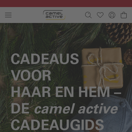
Ga naar de hoofdinhoud
Wi
CADEAUS
VOOR
HAAR EN HEM –
DE
camel active
CADEAUGIDS