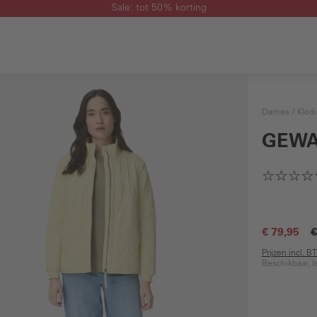
Sale: tot 50% korting
Dames
Kled
GEWA
€ 79,95
€
Prijzen incl. 
Beschikbaar, l