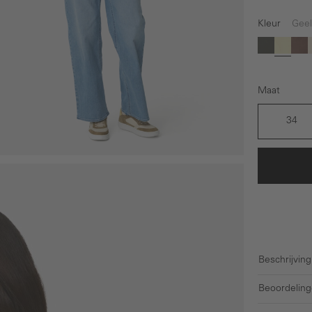
Kleur
Geel
(Deze optie 
Groen
Geel
Br
Maat
34
Beschrijving
Beoordeling