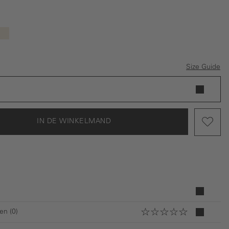
is momenteel niet beschikbaar.)
(Deze optie is momenteel niet beschikbaar.)
uin
Beige
Size Guide
IN DE WINKELMAND
en (0)