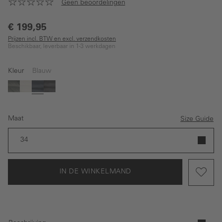
Geen beoordelingen
€ 199,95
Prijzen incl. BTW en excl. verzendkosten
Beschikbaar, leverbaar in 1-3 werkdagen
Kleur
Blauw
Groen
Wit
Blauw
Zwart
Maat
Size Guide
34
IN DE WINKELMAND