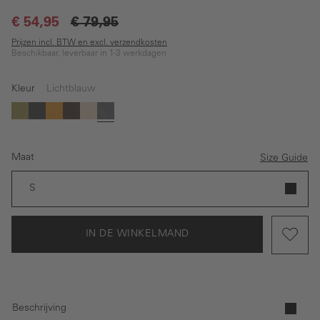
€ 54,95
€ 79,95
Prijzen incl. BTW en excl. verzendkosten
Beschikbaar, leverbaar in 1-3 werkdagen
Kleur
Lichtblauw
(Deze optie is momenteel niet beschikbaar.)
(Deze optie is momenteel niet beschikbaar.)
Groen
Zwart
Geel
Bruin
Beige
Lichtblauw
Maat
Size Guide
S
IN DE WINKELMAND
Beschrijving