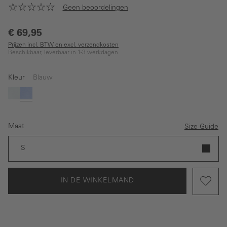
Geen beoordelingen
€ 69,95
Prijzen incl. BTW en excl. verzendkosten
Beschikbaar, leverbaar in 1-3 werkdagen
Kleur
Blauw
Wit
Blauw
Maat
Size Guide
S
IN DE WINKELMAND