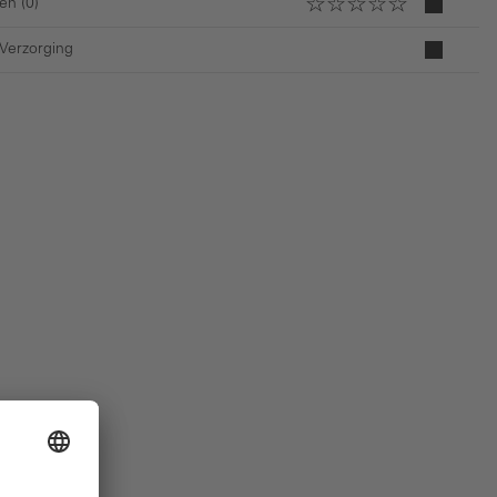
en (0)
 Verzorging