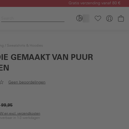
Gratis verzending vanaf 80 €
Wi
ing
Sweatshirts & Hoodies
IE GEMAAKT VAN PUUR
EN
Geen beoordelingen
 99,95
BTW en excl. verzendkosten
everbaar in 1-3 werkdagen