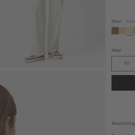
Kleur
Geel
Groen
Roze
Ge
Maat
XS
Beschrijving