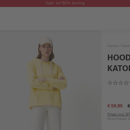
Sale: tot 50% korting
Dames
Kled
HOOD
KATO
€ 59,95
€
Prijzen incl. 
Beschikbaar, l