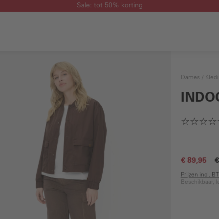
Sale: tot 50% korting
Dames
Kled
INDO
€ 89,95
€
Prijzen incl. 
Beschikbaar, l