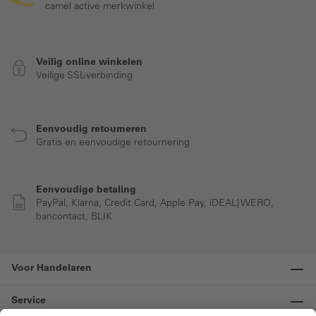
camel active merkwinkel
Veilig online winkelen
Veilige SSL-verbinding
Eenvoudig retourneren
Gratis en eenvoudige retournering
Eenvoudige betaling
PayPal, Klarna, Credit Card, Apple Pay, iDEAL| WERO,
bancontact, BLIK
Voor Handelaren
Service