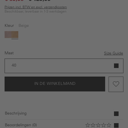
Prijzen incl. BTW en excl. verzendkosten
Beschikbaar, leverbaar in 1-3 werkdagen
Kleur
Beige
Roze
Beige
Maat
Size Guide
40
IN DE WINKELMAND
Beschrijving
Beoordelingen (0)