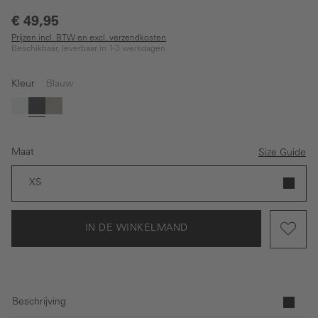
€ 49,95
Prijzen incl. BTW en excl. verzendkosten
Beschikbaar, leverbaar in 1-3 werkdagen
Kleur
Blauw
Wit
Blauw
Olijf
Maat
Size Guide
XS
IN DE WINKELMAND
Beschrijving