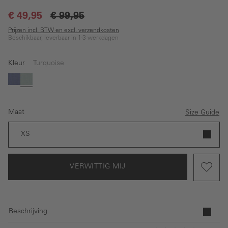
€ 49,95
€ 99,95
Prijzen incl. BTW en excl. verzendkosten
Beschikbaar, leverbaar in 1-3 werkdagen
Kleur
Turquoise
(Deze optie is momenteel niet beschikbaar.)
Blauw
Turquoise
Maat
Size Guide
XS
VERWITTIG MIJ
Beschrijving