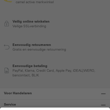
camel active merkwinkel
Veilig online winkelen
Veilige SSL-verbinding
Eenvoudig retourneren
Gratis en eenvoudige retournering
Eenvoudige betaling
PayPal, Klarna, Credit Card, Apple Pay, iDEAL| WERO,
bancontact, BLIK
Voor Handelaren
Service