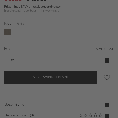
Prijzen incl. BTW en excl. verzendkosten
Beschikbaar, leverbaar in 1-3 werkdagen
Kleur
Grijs
Grijs
Maat
Size Guide
XS
IN DE WINKELMAND
Beschrijving
Beoordelingen (0)