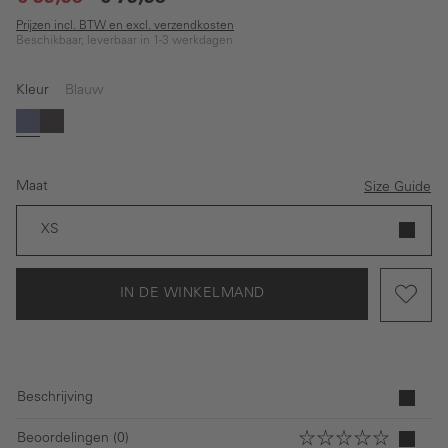
Prijzen incl. BTW en excl. verzendkosten
Beschikbaar, leverbaar in 1-3 werkdagen
Kleur
Blauw
Blauw
Zwart
Maat
Size Guide
XS
IN DE WINKELMAND
Beschrijving
Beoordelingen (0)