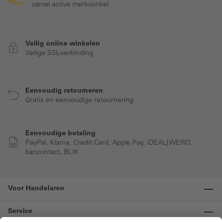
camel active merkwinkel
Veilig online winkelen
Veilige SSL-verbinding
Eenvoudig retourneren
Gratis en eenvoudige retournering
Eenvoudige betaling
PayPal, Klarna, Credit Card, Apple Pay, iDEAL| WERO,
bancontact, BLIK
Voor Handelaren
Service