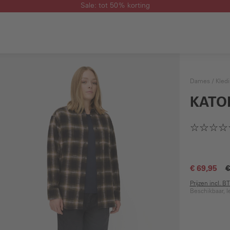
Sale: tot 50% korting
Dames
Kled
KATO
€ 69,95
€
Prijzen incl. 
Beschikbaar, l