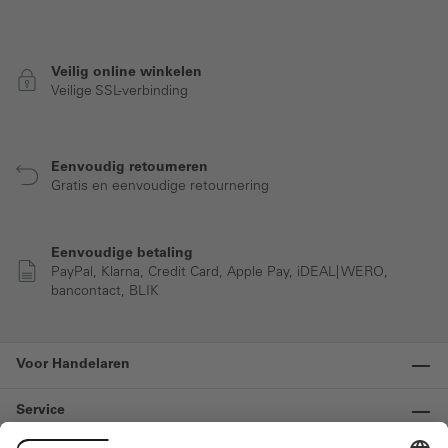
Veilig online winkelen
Veilige SSL-verbinding
Eenvoudig retourneren
Gratis en eenvoudige retournering
Eenvoudige betaling
PayPal, Klarna, Credit Card, Apple Pay, iDEAL| WERO,
bancontact, BLIK
Voor Handelaren
Service