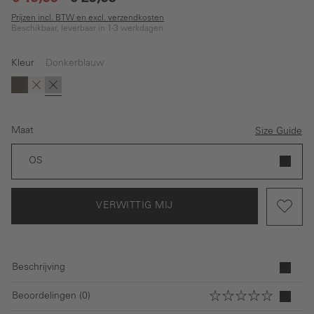
Prijzen incl. BTW en excl. verzendkosten
Beschikbaar, leverbaar in 1-3 werkdagen
Kleur
Donkerblauw
(Deze optie is momenteel niet beschikbaar.)
(Deze optie is momenteel niet beschikbaar.)
Donkergroen
Beige
Donkerblauw
Maat
Size Guide
OS
VERWITTIG MIJ
Beschrijving
Beoordelingen (0)