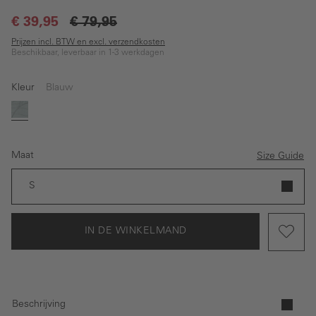
€ 39,95
€ 79,95
Prijzen incl. BTW en excl. verzendkosten
Beschikbaar, leverbaar in 1-3 werkdagen
Kleur
Blauw
Blauw
Maat
Size Guide
S
IN DE WINKELMAND
Beschrijving