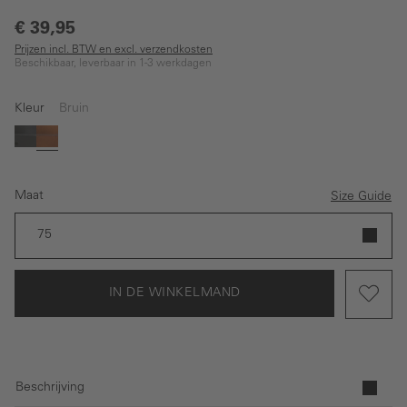
€ 39,95
Prijzen incl. BTW en excl. verzendkosten
Beschikbaar, leverbaar in 1-3 werkdagen
Kleur
Bruin
Zwart
Bruin
Maat
Size Guide
75
IN DE WINKELMAND
Beschrijving