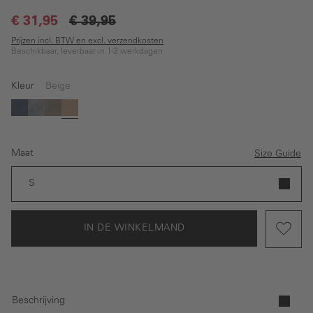
€ 31,95
€ 39,95
Prijzen incl. BTW en excl. verzendkosten
Beschikbaar, leverbaar in 1-3 werkdagen
Kleur
Beige
Blauw
Zwart
Bruin
Beige
Maat
Size Guide
S
IN DE WINKELMAND
Beschrijving