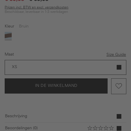
Prijzen incl. BTW en excl. verzendkosten
Beschikbaar, leverbaar in 1-3 werkdagen
Kleur
Bruin
Bruin
Maat
Size Guide
XS
IN DE WINKELMAND
Beschrijving
Beoordelingen (0)