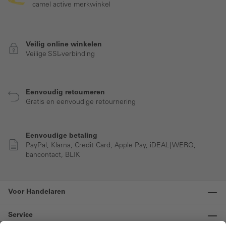
camel active merkwinkel
Veilig online winkelen
Veilige SSL-verbinding
Eenvoudig retourneren
Gratis en eenvoudige retournering
Eenvoudige betaling
PayPal, Klarna, Credit Card, Apple Pay, iDEAL| WERO,
bancontact, BLIK
Voor Handelaren
Service