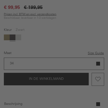
€ 99,95
€ 199,95
Prijzen incl. BTW en excl. verzendkosten
Beschikbaar, leverbaar in 1-3 werkdagen
Kleur
Zwart
Groen
Zwart
Grijs
Maat
Size Guide
34
IN DE WINKELMAND
Beschrijving