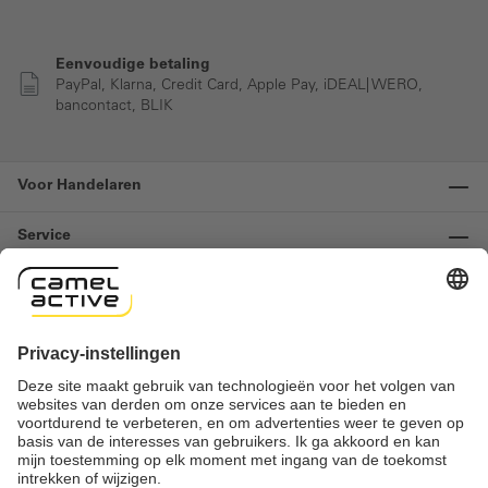
Eenvoudige betaling
PayPal, Klarna, Credit Card, Apple Pay, iDEAL| WERO,
bancontact, BLIK
Voor Handelaren
Service
Informatie
Contact
Important links
Herroeping