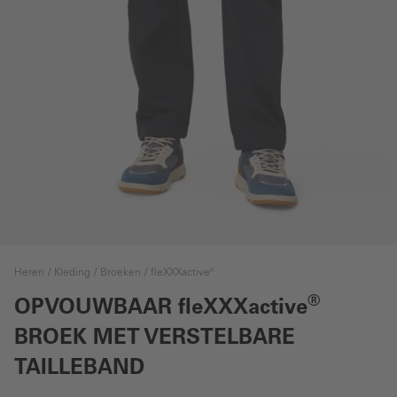
Heren
Kleding
Broeken
fleXXXactive®
®
OPVOUWBAAR
fleXXXactive
BROEK MET VERSTELBARE
TAILLEBAND