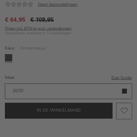
Geen beoordelingen
€ 64,95
€ 109,95
Prijzen incl. BTW en excl. verzendkosten
Beschikbaar, leverbaar in 1-3 werkdagen
Kleur
Donkerblauw
Donkerblauw
Maat
Size Guide
30/32
IN DE WINKELMAND