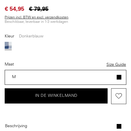
€ 54,95
€ 79,95
Prijzen incl. BTW en excl. verzendkosten
Beschikbaar, leverbaar in 1-3 werkdagen
Kleur
Donkerblauw
Donkerblauw
Maat
Size Guide
M
IN DE WINKELMAND
Beschrijving