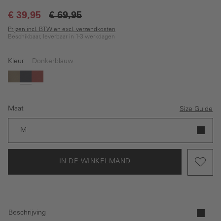
€ 39,95
€ 69,95
Prijzen incl. BTW en excl. verzendkosten
Beschikbaar, leverbaar in 1-3 werkdagen
Kleur
Donkerblauw
Groen
Donkerblauw
Rood
Maat
Size Guide
M
IN DE WINKELMAND
Beschrijving