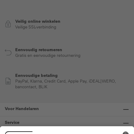
Veilig online winkelen
Veilige SSL-verbinding
Eenvoudig retourneren
Gratis en eenvoudige retournering
Eenvoudige betaling
PayPal, Klarna, Credit Card, Apple Pay, iDEAL| WERO,
bancontact, BLIK
Voor Handelaren
Service