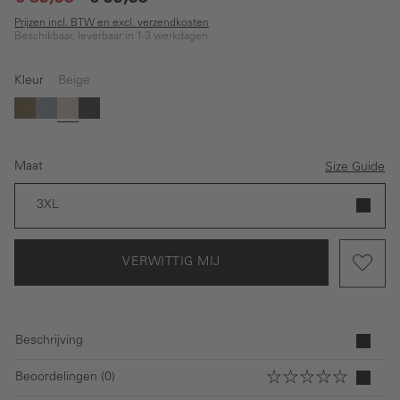
Prijzen incl. BTW en excl. verzendkosten
Beschikbaar, leverbaar in 1-3 werkdagen
Kleur
Beige
(Deze optie is momenteel niet beschikbaar.)
Bruin
Grijs
Beige
Donkerblauw
Maat
Size Guide
3XL
VERWITTIG MIJ
Beschrijving
Beoordelingen (0)