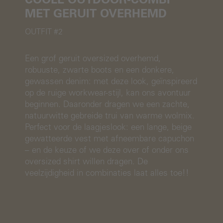
COOLE OUTDOOR-COMBI
MET GERUIT OVERHEMD
OUTFIT #2
Een grof geruit oversized overhemd,
robuuste, zwarte boots en een donkere,
gewassen denim: met deze look, geïnspireerd
op de ruige workwear-stijl, kan ons avontuur
beginnen. Daaronder dragen we een zachte,
natuurwitte gebreide trui van warme wolmix.
Perfect voor de laagjeslook: een lange, beige
gewatteerde vest met afneembare capuchon
– en de keuze of we deze over of onder ons
oversized shirt willen dragen. De
veelzijdigheid in combinaties laat alles toe!!