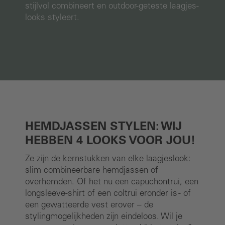
stijlvol combineert en outdoor-geteste laagjes-
looks styleert.
Afbeeldingengalerij overslaan
HEMDJASSEN STYLEN: WIJ
HEBBEN 4 LOOKS VOOR JOU!
Ze zijn de kernstukken van elke laagjeslook:
slim combineerbare hemdjassen of
overhemden. Of het nu een capuchontrui, een
longsleeve-shirt of een coltrui eronder is - of
een gewatteerde vest erover – de
stylingmogelijkheden zijn eindeloos. Wil je