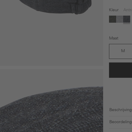
Kleur
Antr
Donkergr
Grijs
An
Maat
M
Beschrijving
Beoordeling