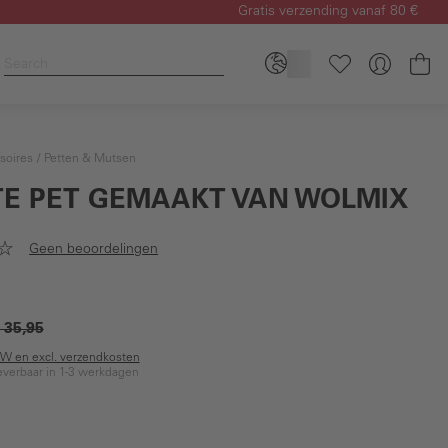
Gratis verzending vanaf 80 €
Wi
soires
Petten & Mutsen
TE PET GEMAAKT VAN WOLMIX
Geen beoordelingen
 35,95
BTW en excl. verzendkosten
everbaar in 1-3 werkdagen