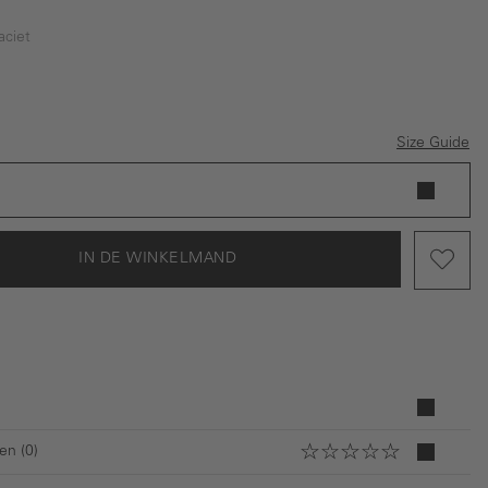
aciet
oen
traciet
Size Guide
IN DE WINKELMAND
en (0)