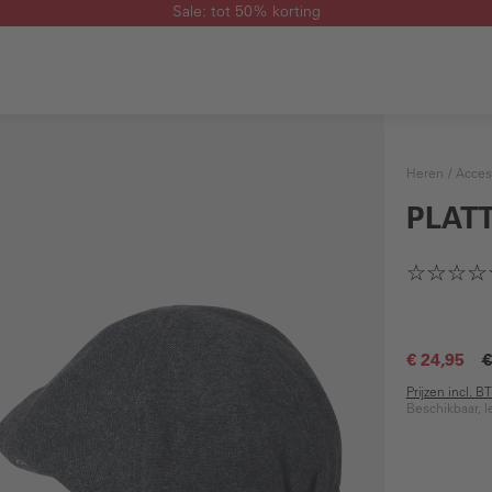
Sale: tot 50% korting
Heren
Acces
PLAT
€ 24,95
€
Prijzen incl. 
Beschikbaar, l