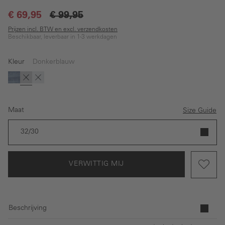
€ 69,95
€ 99,95
Prijzen incl. BTW en excl. verzendkosten
Beschikbaar, leverbaar in 1-3 werkdagen
Kleur
Donkerblauw
(Deze optie is momenteel niet beschikbaar.)
(Deze optie is momenteel niet beschikbaar.)
(Deze optie is momenteel niet beschikbaar.)
Blauw
Donkerblauw
Lichtblauw
Maat
Size Guide
32/30
VERWITTIG MIJ
Beschrijving