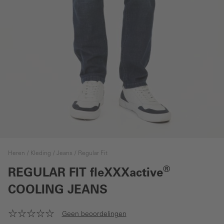
Heren
Kleding
Jeans
Regular Fit
®
REGULAR FIT
fleXXXactive
COOLING JEANS
Geen beoordelingen