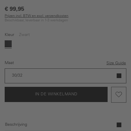
€ 99,95
Prijzen incl. BTW en excl. verzendkosten
Beschikbaar, leverbaar in 1-3 werkdagen
Kleur
Zwart
Zwart
Maat
Size Guide
30/32
IN DE WINKELMAND
Beschrijving