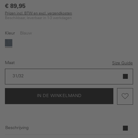
€ 89,95
Prijzen incl. BTW en excl. verzendkosten
Beschikbaar, leverbaar in 1-3 werkdagen
Kleur
Blauw
Blauw
Maat
Size Guide
31/32
IN DE WINKELMAND
Beschrijving