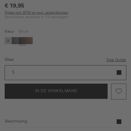
€ 19,95
Prijzen incl. BTW en excl. verzendkosten
Beschikbaar, leverbaar in 1-3 werkdagen
Kleur
Bruin
(Deze optie is momenteel niet beschikbaar.)
Blauw
Zwart
Bruin
Licht bruin
Maat
Size Guide
S
IN DE WINKELMAND
Beschrijving