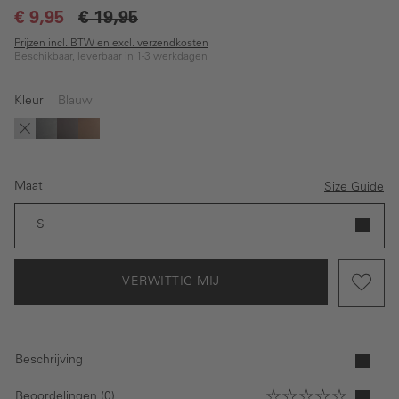
€ 9,95
€ 19,95
Prijzen incl. BTW en excl. verzendkosten
Beschikbaar, leverbaar in 1-3 werkdagen
Kleur
Blauw
(Deze optie is momenteel niet beschikbaar.)
Blauw
Zwart
Bruin
Licht bruin
Maat
Size Guide
S
VERWITTIG MIJ
Beschrijving
Beoordelingen (0)