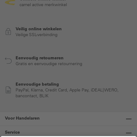
camel active merkwinkel
Veilig online winkelen
Veilige SSL-verbinding
Eenvoudig retourneren
Gratis en eenvoudige retournering
Eenvoudige betaling
PayPal, Klarna, Credit Card, Apple Pay, iDEAL| WERO,
bancontact, BLIK
Voor Handelaren
Service