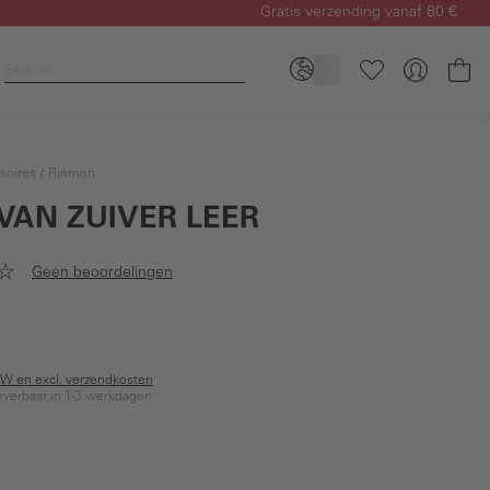
Gratis verzending vanaf 80 €
Wi
soires
Riemen
 VAN ZUIVER LEER
Geen beoordelingen
BTW en excl. verzendkosten
everbaar in 1-3 werkdagen