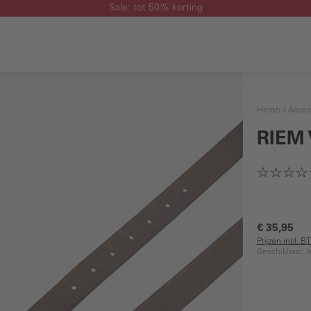
Sale: tot 50% korting
Heren
Acces
RIEM
€ 35,95
Prijzen incl. 
Beschikbaar, l