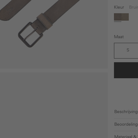
Kleur
Brui
Bruin
Grijs
Maat
S
Beschrijving
Beoordeling
Materiaal &