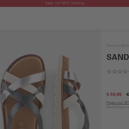
Sale: tot 50% korting
Dames
Scho
SAND
€ 59,95
€
Prijzen incl. 
Beschikbaar, l