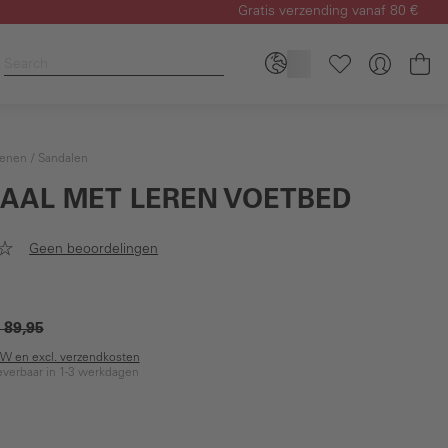
Gratis verzending vanaf 80 €
Wi
enen
Sandalen
AAL MET LEREN VOETBED
Geen beoordelingen
 89,95
BTW en excl. verzendkosten
everbaar in 1-3 werkdagen