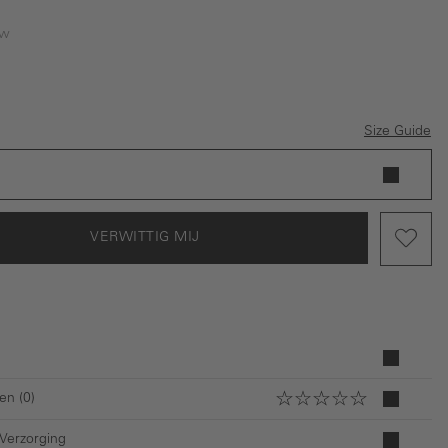
uw
is momenteel niet beschikbaar.)
ptie is momenteel niet beschikbaar.)
Size Guide
VERWITTIG MIJ
en (0)
 Verzorging