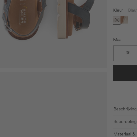
Kleur
Bla
(Deze optie 
(Deze o
Blauw
Bruin
Maat
36
Beschrijving
Beoordeling
Materiaal &