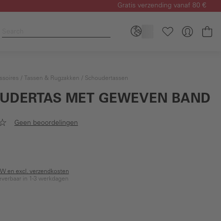
Gratis verzending vanaf 80 €
Wi
ssoires
Tassen & Rugzakken
Schoudertassen
UDERTAS MET GEWEVEN BAND
Geen beoordelingen
BTW en excl. verzendkosten
everbaar in 1-3 werkdagen