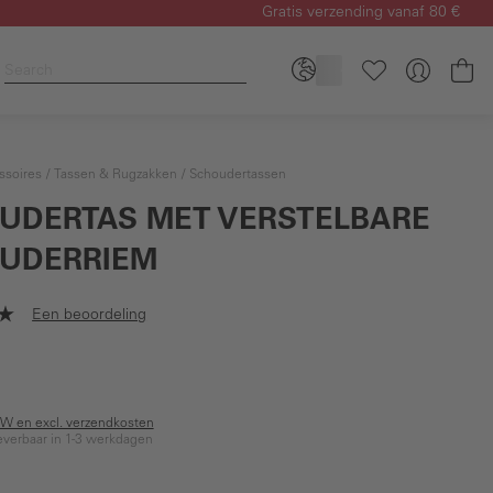
Gratis verzending vanaf 80 €
Wi
ssoires
Tassen & Rugzakken
Schoudertassen
UDERTAS MET VERSTELBARE
UDERRIEM
Een beoordeling
BTW en excl. verzendkosten
everbaar in 1-3 werkdagen