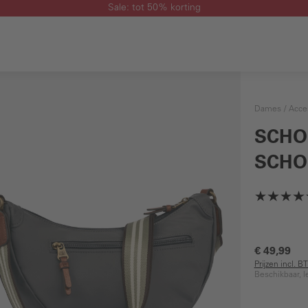
Sale: tot 50% korting
Dames
Acce
SCHO
SCHO
€ 49,99
Prijzen incl. 
Beschikbaar, l