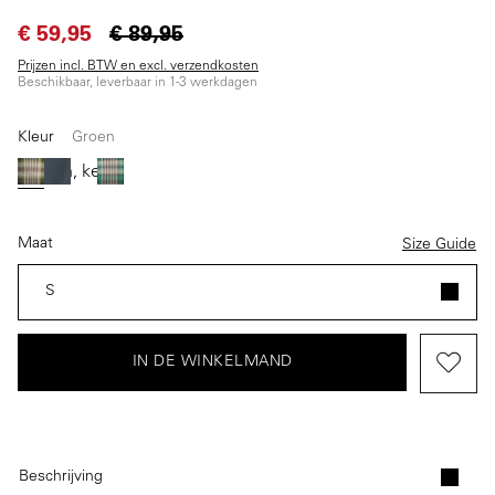
€ 59,95
€ 89,95
Prijzen incl. BTW en excl. verzendkosten
Beschikbaar, leverbaar in 1-3 werkdagen
Kleur
Groen
(Deze optie is momenteel niet beschikbaar.)
(Deze optie is momenteel niet beschikbaar.)
Groen
Blauw
Grijs
Licht groen
Maat
Size Guide
S
IN DE WINKELMAND
Beschrijving