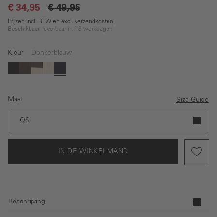
€ 34,95
€ 49,95
Prijzen incl. BTW en excl. verzendkosten
Beschikbaar, leverbaar in 1-3 werkdagen
Kleur
Donkerblauw
Zwart
Bruin
Grijs
Beige
Donkerblauw
Maat
Size Guide
OS
IN DE WINKELMAND
Beschrijving