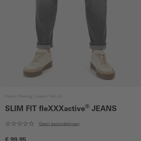
Heren
Kleding
Jeans
Slim Fit
®
SLIM FIT
fleXXXactive
JEANS
Geen beoordelingen
€ 99,95