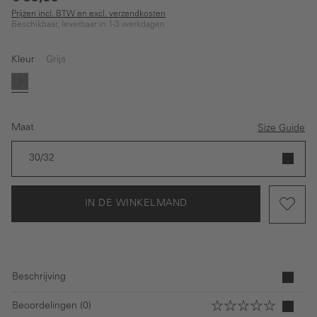
Prijzen incl. BTW en excl. verzendkosten
Beschikbaar, leverbaar in 1-3 werkdagen
Kleur
Grijs
Grijs
Maat
Size Guide
30/32
IN DE WINKELMAND
Beschrijving
Beoordelingen (0)