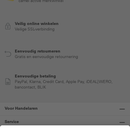
camel active merkwinkel
Veilig online winkelen
Veilige SSL-verbinding
Eenvoudig retourneren
Gratis en eenvoudige retournering
Eenvoudige betaling
PayPal, Klarna, Credit Card, Apple Pay, iDEAL| WERO,
bancontact, BLIK
Voor Handelaren
Service