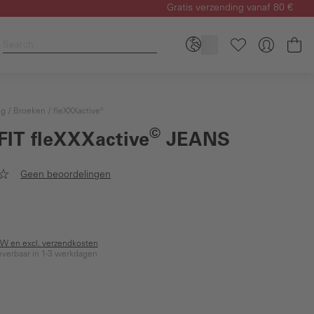
Gratis verzending vanaf 80 €
Wi
ng
Broeken
fleXXXactive®
©
FIT
fleXXXactive
JEANS
Geen beoordelingen
BTW en excl. verzendkosten
everbaar in 1-3 werkdagen