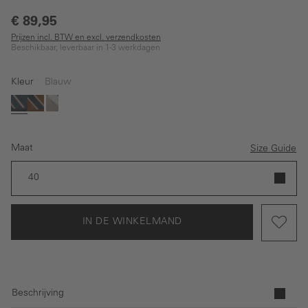
€ 89,95
Prijzen incl. BTW en excl. verzendkosten
Beschikbaar, leverbaar in 1-3 werkdagen
Kleur
Blauw
Blauw
Bruin
Beige
Maat
Size Guide
40
IN DE WINKELMAND
Beschrijving