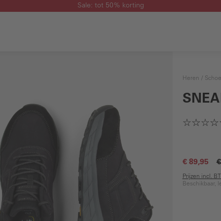
Sale: tot 50% korting
Heren
Scho
SNEA
€ 89,95
€
Prijzen incl. 
Beschikbaar, l