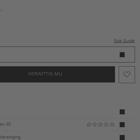
rt
is momenteel niet beschikbaar.)
js
Size Guide
VERWITTIG MIJ
en (0)
 Verzorging