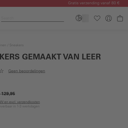
Gratis verzending vanaf 80 €
Wi
enen
Sneakers
KERS GEMAAKT VAN LEER
Geen beoordelingen
 129,95
BTW en excl. verzendkosten
everbaar in 1-3 werkdagen