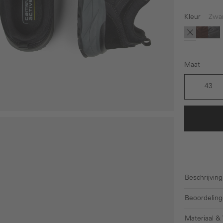
Kleur
Zwa
(Deze optie 
Zwart
Bruin
Gri
Maat
43
Beschrijving
Beoordeling
Materiaal &