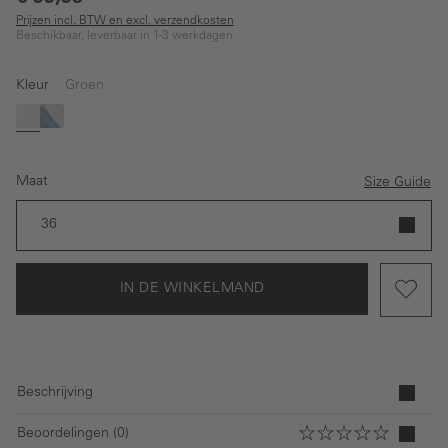
Prijzen incl. BTW en excl. verzendkosten
Beschikbaar, leverbaar in 1-3 werkdagen
Kleur
Groen
Groen
Wit
Maat
Size Guide
36
IN DE WINKELMAND
Beschrijving
Beoordelingen (0)