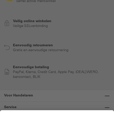
camel active merkwinkel
Veilig online winkelen
Veilige SSL-verbinding
Eenvoudig retourneren
Gratis en eenvoudige retournering
Eenvoudige betaling
PayPal, Klarna, Credit Card, Apple Pay, iDEAL| WERO,
bancontact, BLIK
Voor Handelaren
Service