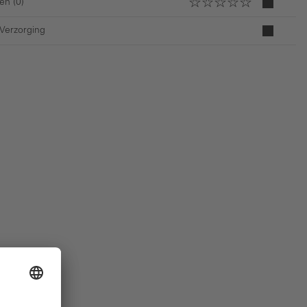
en (0)
 Verzorging