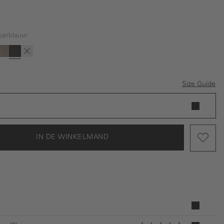
kerblauw
ptie is momenteel niet beschikbaar.)
ze optie is momenteel niet beschikbaar.)
(Deze optie is momenteel niet beschikbaar.)
js
Beige
Donkerblauw
Lichtblauw
Size Guide
IN DE WINKELMAND