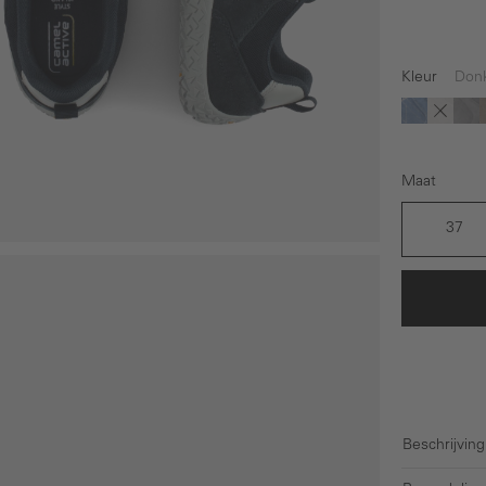
Kleur
Don
(Deze o
(De
Blauw
Bruin
Gri
Maat
37
Beschrijving