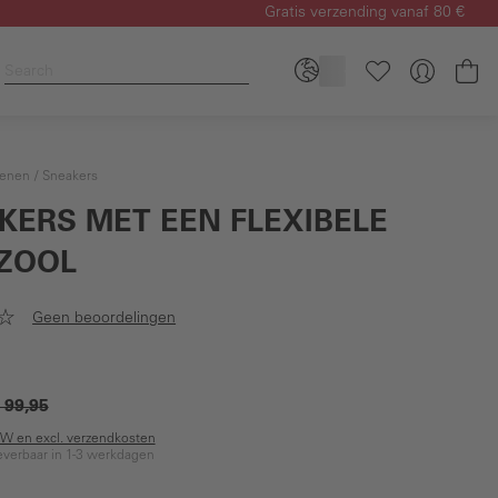
Gratis verzending vanaf 80 €
Wi
enen
Sneakers
KERS MET EEN FLEXIBELE
ZOOL
Geen beoordelingen
 99,95
BTW en excl. verzendkosten
everbaar in 1-3 werkdagen