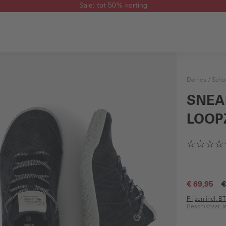
Sale: tot 50% korting
Dames
Scho
SNEA
LOOP
€ 69,95
€
Prijzen incl. 
Beschikbaar, l