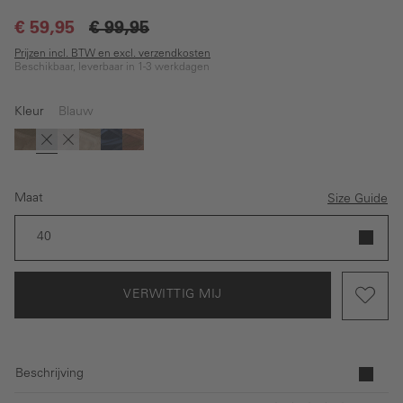
€ 59,95
€ 99,95
Prijzen incl. BTW en excl. verzendkosten
Beschikbaar, leverbaar in 1-3 werkdagen
Kleur
Blauw
(Deze optie is momenteel niet beschikbaar.)
(Deze optie is momenteel niet beschikbaar.)
Groen
Blauw
Bruin
Beige
Donkerblauw
Licht bruin
Maat
Size Guide
40
VERWITTIG MIJ
Beschrijving