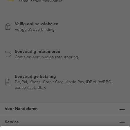
camel active merkwinkel
Veilig online winkelen
Veilige SSL-verbinding
Eenvoudig retourneren
Gratis en eenvoudige retournering
Eenvoudige betaling
PayPal, Klarna, Credit Card, Apple Pay, iDEAL| WERO,
bancontact, BLIK
Voor Handelaren
Service