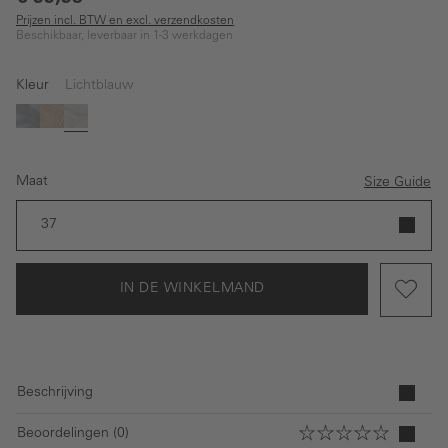
Prijzen incl. BTW en excl. verzendkosten
Beschikbaar, leverbaar in 1-3 werkdagen
Kleur
Lichtblauw
(Deze optie is momenteel niet beschikbaar.)
Grijs
Beige
Lichtblauw
Maat
Size Guide
37
IN DE WINKELMAND
Beschrijving
Beoordelingen (0)