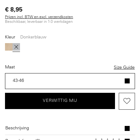
€ 8,95
Prijzen incl. BTW en excl. verzendkosten
Beschikbaar, leverbaar in 1-3 werkdagen
Kleur
Donkerblauw
(Deze optie is momenteel niet beschikbaar.)
Beige
Donkerblauw
Maat
Size Guide
43-46
VERWITTIG MIJ
Beschrijving