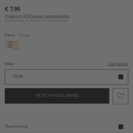
€ 7,95
Prijzen incl. BTW en excl. verzendkosten
Beschikbaar, leverbaar in 1-3 werkdagen
Kleur
Beige
Wit
Beige
Maat
Size Guide
35/38
IN DE WINKELMAND
Beschrijving