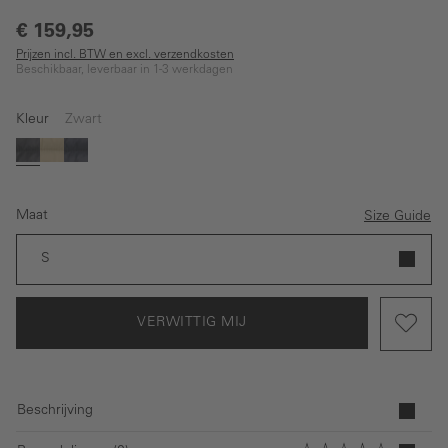
€ 159,95
Prijzen incl. BTW en excl. verzendkosten
Beschikbaar, leverbaar in 1-3 werkdagen
Kleur
Zwart
(Deze optie is momenteel niet beschikbaar.)
Zwart
Bruin
Donkerblauw
Maat
Size Guide
S
VERWITTIG MIJ
Beschrijving