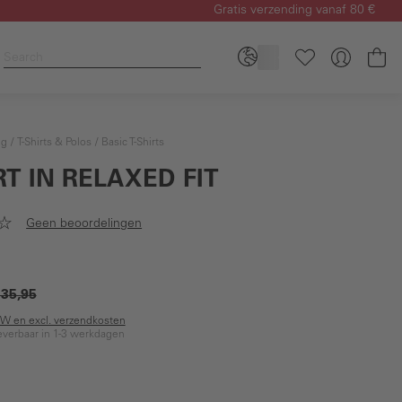
Gratis verzending vanaf 80 €
Wi
ng
T-Shirts & Polos
Basic T-Shirts
RT IN RELAXED FIT
Geen beoordelingen
 35,95
BTW en excl. verzendkosten
everbaar in 1-3 werkdagen