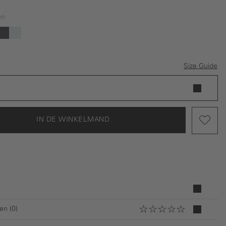
en
ptie is momenteel niet beschikbaar.)
auw
Donkerblauw
Lichtblauw
Size Guide
IN DE WINKELMAND
en (0)