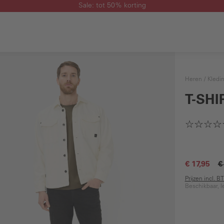
Sale: tot 50% korting
Heren
Kledi
T-SHI
€ 17,95
€
Prijzen incl. 
Beschikbaar, l