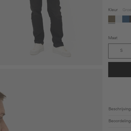
Kleur
Gro
(Deze o
Groen
Wit
Bl
Maat
S
Beschrijving
Beoordeling