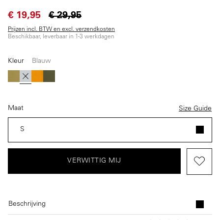
€ 19,95
€ 29,95
Prijzen incl. BTW en excl. verzendkosten
Beschikbaar, leverbaar in 1-3 werkdagen
Kleur
Blauw
(Deze optie is momenteel niet beschikbaar.)
(Deze optie is momenteel niet beschikbaar.)
(Deze optie is momenteel niet beschikbaar.)
Groen
Blauw
Geel
Donkergroen
Maat
Size Guide
S
VERWITTIG MIJ
Beschrijving